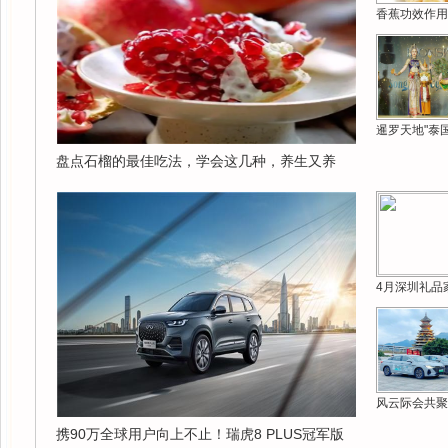
香蕉功效作用
暹罗天地"泰
盘点石榴的最佳吃法，学会这几种，养生又养
4月深圳礼品
风云际会共聚
携90万全球用户向上不止！瑞虎8 PLUS冠军版