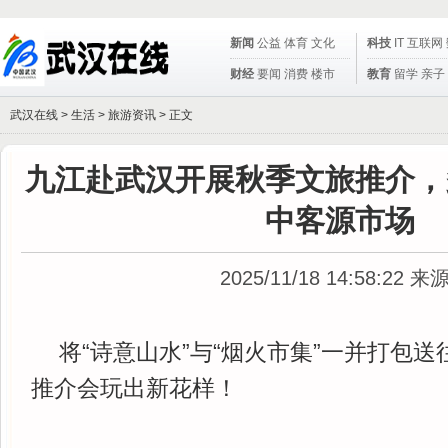
新闻
公益
体育
文化
科技
IT
互联网
财经
要闻
消费
楼市
教育
留学
亲子
武汉在线 >
生活
>
旅游资讯
> 正文
九江赴武汉开展秋季文旅推介，
中客源市场
2025/11/18 14:58:22
来
将“诗意山水”与“烟火市集”一并打包
推介会玩出新花样！