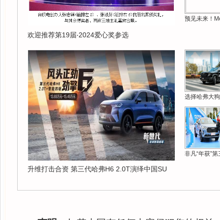
预见未来！Me
欢迎推荐第19届‧2024爱心奖参选
选择哈弗大狗
非凡“年获”第
升维打击合资 第三代哈弗H6 2.0T演绎中国SU