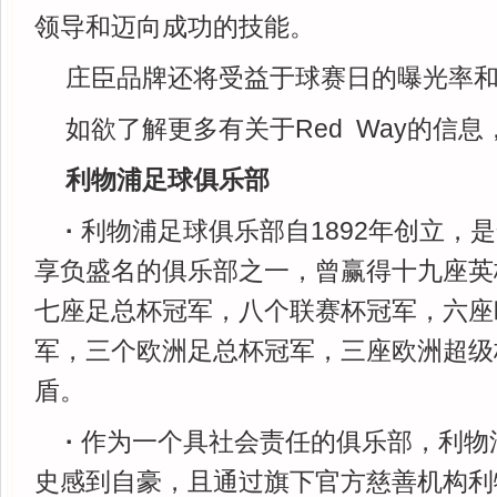
领导和迈向成功的技能。
庄臣品牌还将受益于球赛日的曝光率
如欲了解更多有关于Red Way的信息
利物浦足球俱乐部
·
利物浦足球俱乐部自1892年创立，
享负盛名的俱乐部之一，曾赢得十九座英
七座足总杯冠军，八个联赛杯冠军，六座
军，三个欧洲足总杯冠军，三座欧洲超级
盾。
·
作为一个具社会责任的俱乐部，利物
史感到自豪，且通过旗下官方慈善机构利